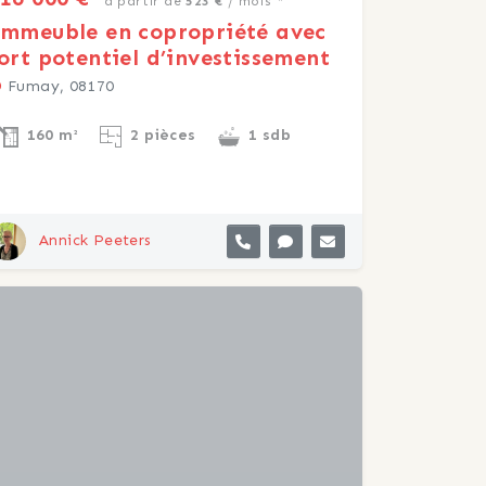
à partir de
523 €
/ mois *
mmeuble en copropriété avec
ort potentiel d’investissement
Fumay, 08170
160 m²
2 pièces
1 sdb
Annick Peeters