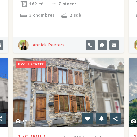
169 m²
7 pièces
3 chambres
2 sdb
Annick Peeters
EXCLUSIVITÉ
18
170 000 €
1