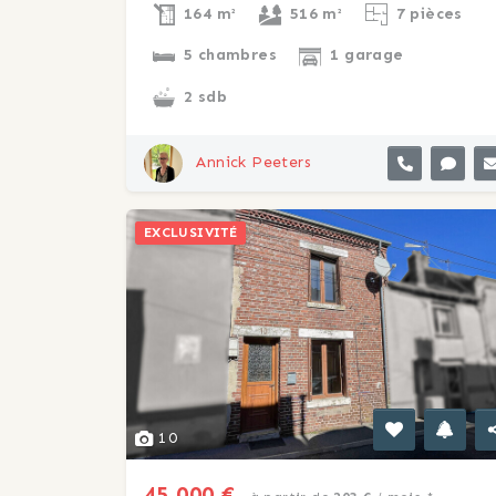
164 m²
516 m²
7 pièces
5 chambres
1 garage
2 sdb
Annick Peeters
EXCLUSIVITÉ
10
45 000 €