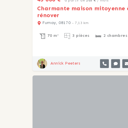
à partir de
203 €
/ mois *
Charmante maison mitoyenne 
rénover
Fumay, 08170
- 7,13 km
70 m²
3 pièces
2 chambres
Annick Peeters