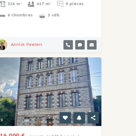
326 m²
417 m²
9 pièces
6 chambres
3 sdb
Annick Peeters
9
16 000 €