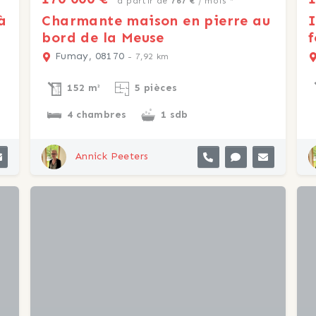
à partir de
767 €
/ mois *
à
Charmante maison en pierre au
I
bord de la Meuse
f
Fumay, 08170
- 7,92 km
152 m²
5 pièces
4 chambres
1 sdb
Annick Peeters