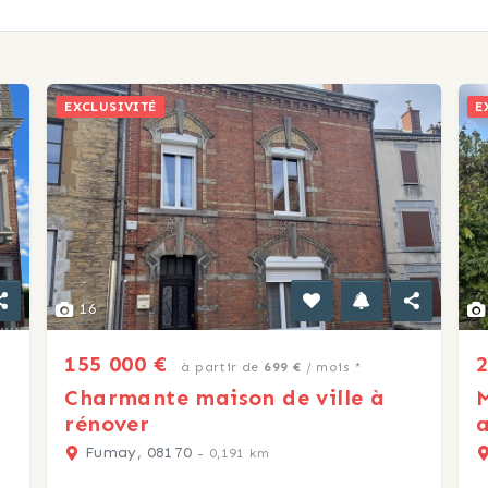
EXCLUSIVITÉ
E
16
155 000 €
2
à partir de
699 €
/ mois *
Charmante maison de ville à
rénover
a
Fumay, 08170
- 0,191 km