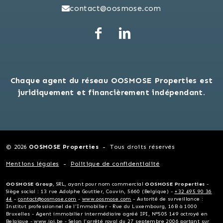
contact@oosmose.com
Chaque agent du réseau OOSMOSE Properties est
juridiquement et financièrement indépendant.
© 2026
OOSMOSE Properties
Tous droits réservés
Mentions légales
Politique de confidentialité
OOSMOSE Group
, SRL, ayant pour nom commercial
OOSMOSE Properties
-
Siège social : 13 rue Adolphe Gouttier, Couvin, 5660 (Belgique) -
+32 495 90 36
44
-
contact@oosmose.com
-
www.oosmose.com
- Autorité de surveillance :
Institut professionnel de l'Immobilier - Rue du Luxembourg, 16B à 1000
Bruxelles - Agent immobilier intermédiaire agréé IPI, N°505 149 octroyé en
Belgique - www.ipi.be - Selon l'arrêté royal du 27 septembre 2006 portant sur