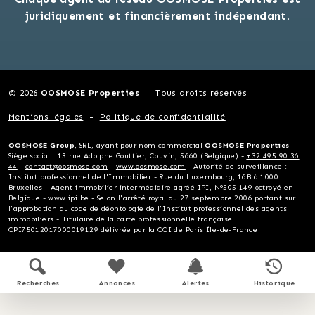
juridiquement et financièrement indépendant.
© 2026
OOSMOSE Properties
Tous droits réservés
Mentions légales
Politique de confidentialité
OOSMOSE Group
, SRL, ayant pour nom commercial
OOSMOSE Properties
-
Siège social : 13 rue Adolphe Gouttier, Couvin, 5660 (Belgique) -
+32 495 90 36
44
-
contact@oosmose.com
-
www.oosmose.com
- Autorité de surveillance :
Institut professionnel de l'Immobilier - Rue du Luxembourg, 16B à 1000
Bruxelles - Agent immobilier intermédiaire agréé IPI, N°505 149 octroyé en
Belgique - www.ipi.be - Selon l'arrêté royal du 27 septembre 2006 portant sur
l'approbation du code de déontologie de l'Institut professionnel des agents
immobiliers - Titulaire de la carte professionnelle française
CPI75012017000019129 délivrée par la CCI de Paris Île-de-France
Recherches
Annonces
Alertes
Historique