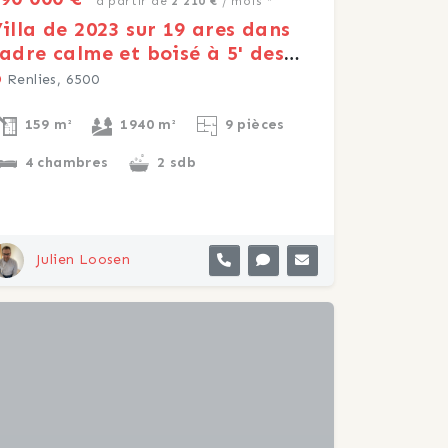
à partir de
2 210 €
/ mois *
illa de 2023 sur 19 ares dans
adre calme et boisé à 5' des
Lacs
Renlies, 6500
159 m²
1940 m²
9 pièces
4 chambres
2 sdb
Julien Loosen