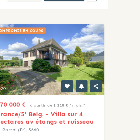
OMPROMIS EN COURS
20
70 000 €
à partir de
1 218 €
/ mois *
rance/5' Belg. - Villa sur 4
ectares av étangs et ruisseau
Rocroi (Fr), 5660