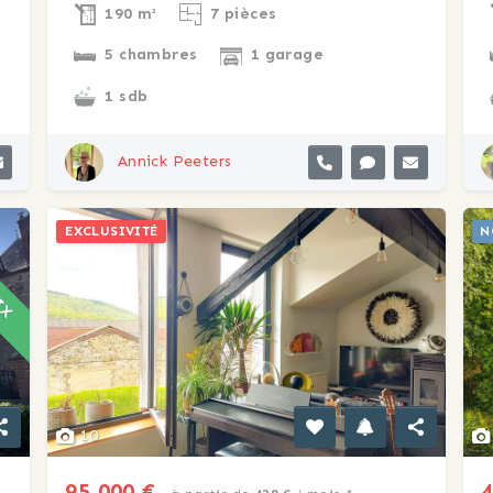
190 m²
7 pièces
5 chambres
1 garage
1 sdb
Annick Peeters
RIX
EXCLUSIVITÉ
N
10
95 000 €
4