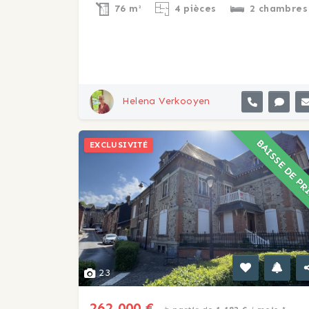
76 m²
4 pièces
2 chambres
Helena Verkooyen
BAISSE DE P
EXCLUSIVITÉ
23
262 000 €