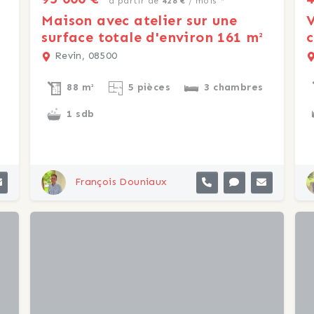
à partir de
428 €
/ mois *
Maison avec atelier sur une
V
surface totale d'environ 161 m²
c
Revin, 08500
88 m²
5 pièces
3 chambres
1 sdb
François Douniaux