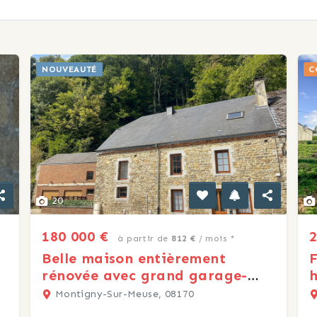
NOUVEAUTÉ
C
20
180 000 €
2
à partir de
812 €
/ mois *
Belle maison entièrement
F
rénovée avec grand garage-
h
atelier
Montigny-Sur-Meuse, 08170