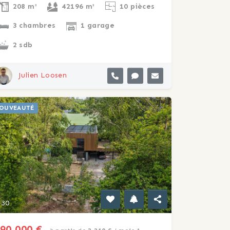
208 m²
42196 m²
10 pièces
3 chambres
1 garage
2 sdb
Julien Loosen
OUVEAUTÉ
30
90 000 €