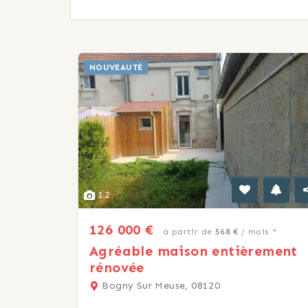
NOUVEAUTÉ
12
126 000 €
à partir de
568 €
/ mois *
Agréable maison entièrement
rénovée
Bogny Sur Meuse, 08120