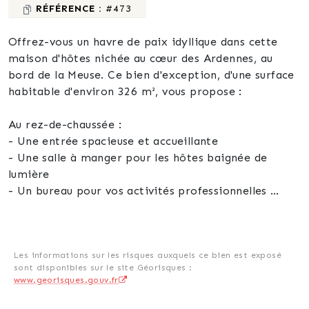
RÉFÉRENCE :
#473
Offrez-vous un havre de paix idyllique dans cette
maison d'hôtes nichée au cœur des Ardennes, au
bord de la Meuse. Ce bien d'exception, d'une surface
habitable d'environ 326 m², vous propose :
Au rez-de-chaussée :
- Une entrée spacieuse et accueillante
- Une salle à manger pour les hôtes baignée de
lumière
- Un bureau pour vos activités professionnelles
- Un salon/salle à manger privatif pour des moments
de détente en toute intimité
- Une cuisine aménagée et équipée pour le plaisir de
préparer des plats pour vos hôtes
Les informations sur les risques auxquels ce bien est exposé
sont disponibles sur le site Géorisques :
- Deux remises, dont une abrite la chaufferie
www.georisques.gouv.fr
Premier étage :
- Trois chambres d'hôtes décorées avec soin,