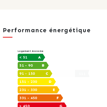
Performance énergétique
Logement économe
< 51
A
51 - 90
B
91 - 150
C
111
151 - 230
D
231 - 330
E
331 - 450
F
> 450
G