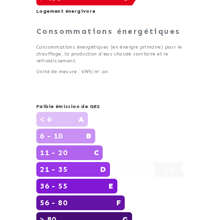
Logement énergivore
Consommations énergétiques
Consommations énergétiques (en énergie primaire) pour le
chauffage, la production d'eau chaude sanitaire et le
refroidissement.
Unité de mesure : kWh/m².an
Faible émission de GES
< 6
A
6 - 10
B
11 - 20
C
21 - 35
D
26
36 - 55
E
56 - 80
F
> 80
G