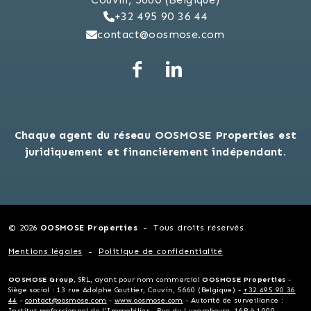
+32 495 90 36 44
contact@oosmose.com
Chaque agent du réseau OOSMOSE Properties est
juridiquement et financièrement indépendant.
© 2026
OOSMOSE Properties
Tous droits réservés
Mentions légales
Politique de confidentialité
OOSMOSE Group
, SRL, ayant pour nom commercial
OOSMOSE Properties
-
Siège social : 13 rue Adolphe Gouttier, Couvin, 5660 (Belgique) -
+32 495 90 36
44
-
contact@oosmose.com
-
www.oosmose.com
- Autorité de surveillance :
Institut professionnel de l'Immobilier - Rue du Luxembourg, 16B à 1000