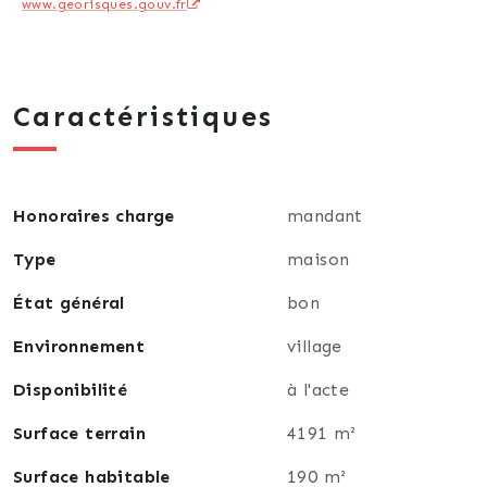
www.georisques.gouv.fr
véranda.
-Cuisine équipée.
-Deux chambres.
-Une salle de bain avec baignoire et douche.
Caractéristiques
-Un toilette.
-Une buanderie.
A l'étage:
Honoraires charge
mandant
-Mezzanine
Type
maison
-Bureau.
État général
bon
-Une grande chambre.
-Une salle de bain.
Environnement
village
-Un toilette.
-Deux petits greniers.
Disponibilité
à l'acte
Surface terrain
4191 m²
Grand sous-sol avec garage, une arrière cuisine, un
atelier, une chaufferie et une cave.
Surface habitable
190 m²