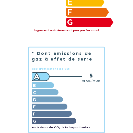
E
F
G
logement extrêmement peu performant
* Dont émissions de
gaz à effet de serre
peu d'émissions de CO
2
A
5
kg CO
/m².an
2
B
C
D
E
F
G
émissions de CO
très importantes
2