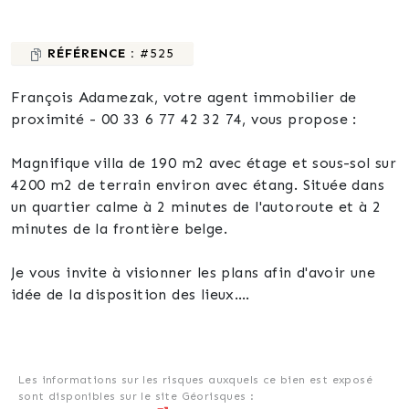
RÉFÉRENCE :
#525
François Adamezak, votre agent immobilier de
proximité - 00 33 6 77 42 32 74, vous propose :
Magnifique villa de 190 m2 avec étage et sous-sol sur
4200 m2 de terrain environ avec étang. Située dans
un quartier calme à 2 minutes de l'autoroute et à 2
minutes de la frontière belge.
Je vous invite à visionner les plans afin d'avoir une
idée de la disposition des lieux.
Au rez de chaussée:
-Hall d'entrée avec vue sur la mezzanine.
Les informations sur les risques auxquels ce bien est exposé
sont disponibles sur le site Géorisques :
-Salon, salle à manger donnant accès à la magnifique