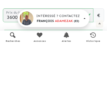
Prix du bien
€
INTÉRESSÉ ? CONTACTEZ
FRANÇOIS
ADAMEZAK
(EI)
Durée
Recherches
Annonces
Alertes
Historique
Apport personnel
€
(10% du prix du bien)
Taux d'intérêt
%
(taux moyen hors assurance)