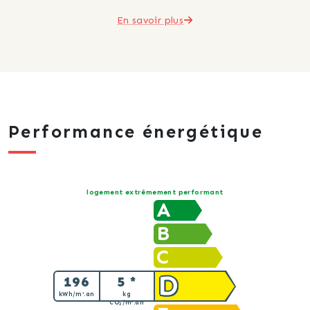
En savoir plus
Performance énergétique
logement extrêmement performant
A
B
C
D
196
5 *
kWh/m².an
kg
CO
/m².an
2