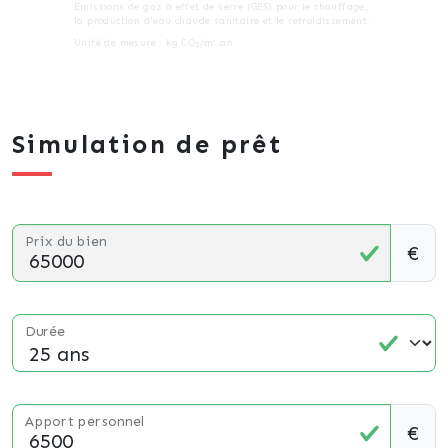
Emissions de gaz à effet de serre (GES) pour le chauffage,
la production d'eau chaude sanitaire et le refroidissement.
Unité de mesure : kg CO
/m².an
2
Simulation de prêt
Prix du bien
€
Durée
Apport personnel
€