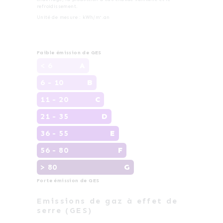
refroidissement.
Unité de mesure : kWh/m².an
Faible émission de GES
< 6
A
6 - 10
B
11 - 20
C
21 - 35
D
36 - 55
E
56 - 80
F
> 80
G
Forte émission de GES
Emissions de gaz à effet de
serre (GES)