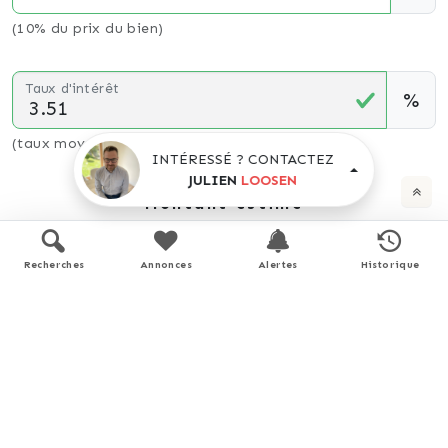
(10% du prix du bien)
Taux d'intérêt
%
(taux moyen hors assurance)
INTÉRESSÉ ? CONTACTEZ
JULIEN
LOOSEN
Montant estimé
293 €
/ mois *
Recherches
Annonces
Alertes
Historique
* Calculs effectués sur la base d'un prêt à taux fixe de
3,51%
sur une durée de
25
ans avec un apport de 10% et hors
assurance. Le coût de l'assurance de prêt dépend du capital
assuré, de votre âge, de la durée du prêt, du taux d'intérêt du
prêt, de votre questionnaire de santé et/ou médical, et de
votre profession. Les calculs et solutions indiqués ne revêtent
aucun caractère contractuel et ne sont en aucun cas une offre