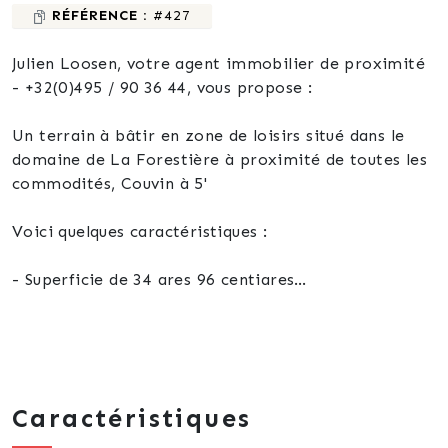
RÉFÉRENCE :
#427
Julien Loosen, votre agent immobilier de proximité
- +32(0)495 / 90 36 44, vous propose :
Un terrain à bâtir en zone de loisirs situé dans le
domaine de La Forestière à proximité de toutes les
commodités, Couvin à 5'
Voici quelques caractéristiques :
- Superficie de 34 ares 96 centiares
- Largeur façade à rue de +/- 27 mètres et une
profondeur de +/- 127 mètres
- Terrain plat légèrement en contrebas de la route
- Raccordé à l'eau et à l'électricité
- Zone d'assainissement autonome
Caractéristiques
- Grande zone de recul possible (+/- 50m)
- Facile d'accès sur la route principale