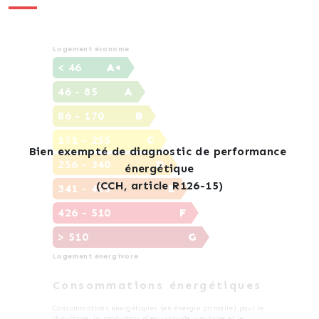
Logement économe
< 46
A+
46 - 85
A
86 - 170
B
171 - 255
C
256 - 340
D
341 - 425
E
426 - 510
F
> 510
G
Logement énergivore
Consommations énergétiques
Consommations énergétiques (en énergie primaire) pour le
chauffage, la production d'eau chaude sanitaire et le