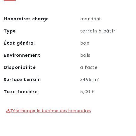
- Arrêt de bus juste en face
Honoraires charge
mandant
Suivez-nous sur facebook.com/agentjulienloosen/
pour découvrir nos Ventes Immobilières Privées
Type
terrain à bâtir
État général
bon
+ d'infos ou visites : Julien Loosen - +32(0)495 / 90 36
44
Environnement
bois
Disponibilité
à l'acte
Surface terrain
3496 m²
Taxe foncière
5,00 €
Télécharger le barème des honoraires