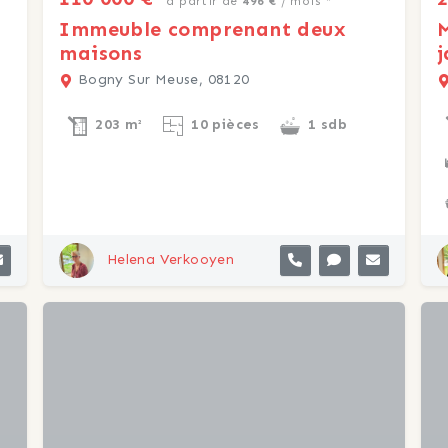
à partir de
496 €
/ mois *
Immeuble comprenant deux
M
maisons
j
Bogny Sur Meuse, 08120
203 m²
10 pièces
1 sdb
Helena Verkooyen