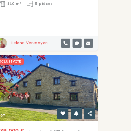
110 m²
5 pièces
Helena Verkooyen
XCLUSIVITÉ
27
39 000 €