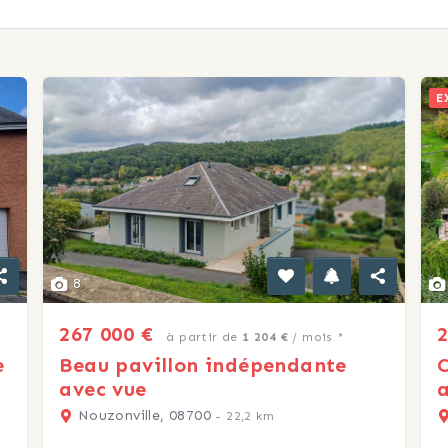
E
8
267 000 €
2
à partir de
1 204 €
/ mois *
e
Beau pavillon indépendante
C
avec vue
Nouzonville, 08700
- 22,2 km