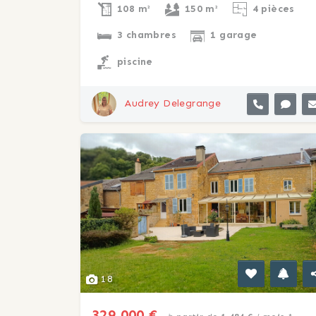
108 m²
150 m²
4 pièces
3 chambres
1 garage
piscine
Audrey Delegrange
18
329 000 €