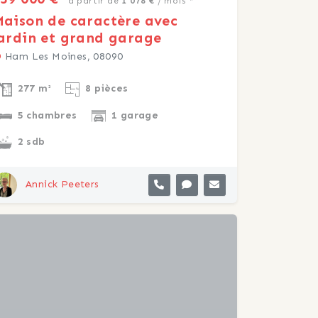
à partir de
1 078 €
/ mois *
aison de caractère avec
ardin et grand garage
Ham Les Moines, 08090
277 m²
8 pièces
5 chambres
1 garage
2 sdb
Annick Peeters