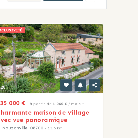
XCLUSIVITÉ
28
35 000 €
à partir de
1 060 €
/ mois *
harmante maison de village
avec vue panoramique
Nouzonville, 08700
- 13,6 km