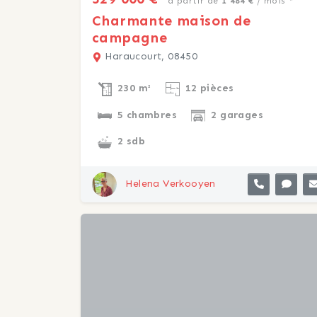
à partir de
1 484 €
/ mois *
Charmante maison de
campagne
Haraucourt, 08450
230 m²
12 pièces
5 chambres
2 garages
2 sdb
Helena Verkooyen