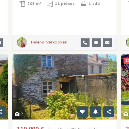
208 m²
11 pièces
1 sdb
Helena Verkooyen
E
7
110 000 €
2