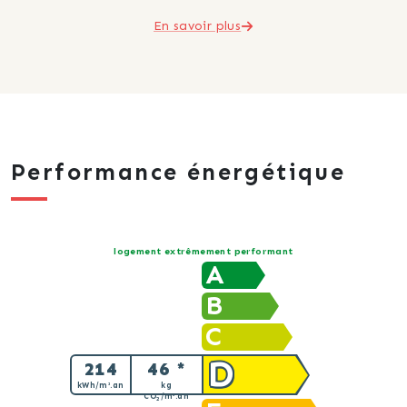
En savoir plus
Performance énergétique
logement extrêmement performant
A
B
C
D
214
46 *
kWh/m².an
kg
CO
/m².an
2