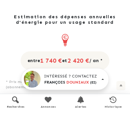
Estimation des dépenses annuelles
d'énergie pour un usage standard
1 740 €
2 420 €
entre
et
/ an *
INTÉRESSÉ ? CONTACTEZ
FRANÇOIS
DOUNIAUX
* Prix moyens des énergies indexés pour l'année 2023
(EI)
(abonnement compris).
Recherches
Annonces
Alertes
Historique
Simulation de prêt