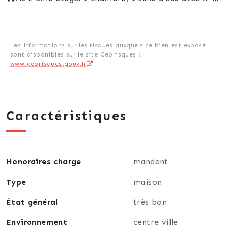
⬇️ Caves
Dépendance de 18 m²
🌳Jardin d'environ 160 m² donnant accès au bord de
la Meuse.
Les informations sur les risques auxquels ce bien est exposé
sont disponibles sur le site Géorisques :
🔥Chauffage gaz de ville, double vitrage pvc avec
www.georisques.gouv.fr
volets électriques.
Caractéristiques
Honoraires charge
mandant
Type
maison
État général
très bon
Environnement
centre ville