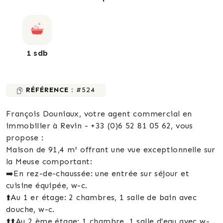
1 sdb
RÉFÉRENCE :
#524
François Douniaux, votre agent commercial en
immobilier à Revin - +33 (0)6 52 81 05 62, vous
propose :
Maison de 91,4 m² offrant une vue exceptionnelle sur
la Meuse comportant:
➡️En rez-de-chaussée: une entrée sur séjour et
cuisine équipée, w-c.
⬆️Au 1 er étage: 2 chambres, 1 salle de bain avec
douche, w-c.
⬆️⬆️Au 2 ème étage: 1 chambre, 1 salle d'eau avec w-c.