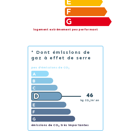
E
F
G
logement extrêmement peu performant
* Dont émissions de
gaz à effet de serre
peu d'émissions de CO
2
A
B
C
D
46
kg CO
/m².an
2
E
F
G
émissions de CO
très importantes
2