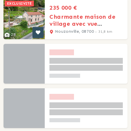
EXCLUSIVITÉ
235 000 €
Charmante maison de
village avec vue
panoramique
Nouzonville, 08700
- 31,8 km
28