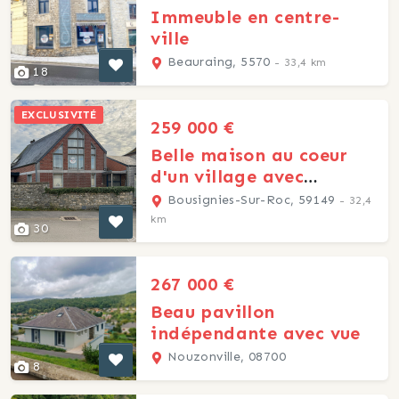
Immeuble en centre-
ville
Beauraing, 5570
- 33,4 km
18
EXCLUSIVITÉ
259 000 €
Belle maison au coeur
d'un village avec
garages
Bousignies-Sur-Roc, 59149
- 32,4
km
30
267 000 €
Beau pavillon
indépendante avec vue
Nouzonville, 08700
8