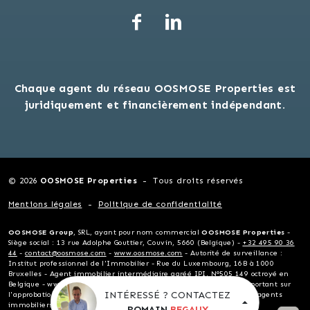
Chaque agent du réseau OOSMOSE Properties est
juridiquement et financièrement indépendant.
© 2026
OOSMOSE Properties
Tous droits réservés
Mentions légales
Politique de confidentialité
OOSMOSE Group
, SRL, ayant pour nom commercial
OOSMOSE Properties
-
Siège social : 13 rue Adolphe Gouttier, Couvin, 5660 (Belgique) -
+32 495 90 36
44
-
contact@oosmose.com
-
www.oosmose.com
- Autorité de surveillance :
Institut professionnel de l'Immobilier - Rue du Luxembourg, 16B à 1000
Bruxelles - Agent immobilier intermédiaire agréé IPI, N°505 149 octroyé en
Belgique - www.ipi.be - Selon l'arrêté royal du 27 septembre 2006 portant sur
INTÉRESSÉ ? CONTACTEZ
l'approbation du code de déontologie de l'Institut professionnel des agents
immobiliers - Titulaire de la carte professionnelle française
ROMAIN
BEGAUX