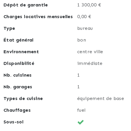
Loyer mensuel : 650 €.
Dépôt de garantie
1 300,00 €
Adresse du bien: Rue de l'Athénée, 4 - Chimay
Charges locatives mensuelles
0,00 €
Suivez-nous sur facebook.com/agentjulienloosen/
Type
bureau
pour découvrir nos Ventes Immobilières Privées
État général
bon
Téléchargez notre Application Gratuite, Property
Assist, pour gérer votre Habitation en toute facilité,
Environnement
centre ville
disponible sur App Store et Play Store
Disponibilité
immédiate
+ d'infos ou visites : Romain Begaux - +32(0)471 / 62
Nb. cuisines
1
36 66
Nb. garages
1
Types de cuisine
équipement de base
Chauffages
fuel
Sous-sol