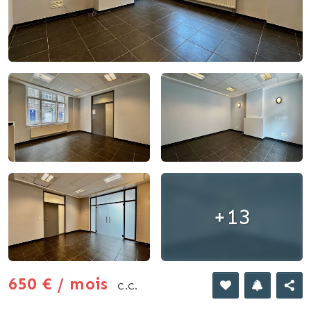
+13
650 € / mois
C.C.