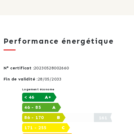
Performance énergétique
N° certificat :
‭20230528002660‬
Fin de validité :
28/05/2033
Logement économe
< 46
A+
46 - 85
A
86 - 170
B
161
171 - 255
C