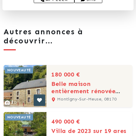
Autres annonces à
découvrir...
NOUVEAUTÉ
180 000 €
Belle maison
entièrement rénovée
avec grand garage-
Montigny-Sur-Meuse, 08170
20
atelier
NOUVEAUTÉ
490 000 €
Villa de 2023 sur 19 ares