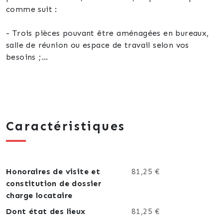
comme suit :
- Trois pièces pouvant être aménagées en bureaux,
salle de réunion ou espace de travail selon vos
besoins ;
- Une salle d'attente ;
- Une cuisine ;
- Deux WC indépendants ;
- Une cave ;
- Un garage.
Caractéristiques
Caractéristiques techniques :
- Chauffage central au mazout ;
Honoraires de visite et
81,25 €
- Châssis double vitrage ;
constitution de dossier
- Ventilation mécanique contrôlée (VMC) dans
charge locataire
chaque pièce.
Dont état des lieux
81,25 €