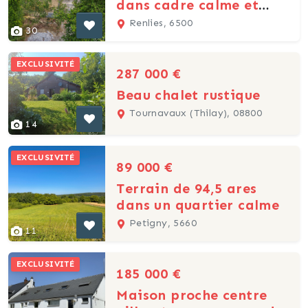
dans cadre calme et
boisé à 5' des Lacs
Renlies, 6500
30
EXCLUSIVITÉ
287 000 €
Beau chalet rustique
Tournavaux (Thilay), 08800
14
EXCLUSIVITÉ
89 000 €
Terrain de 94,5 ares
dans un quartier calme
Petigny, 5660
11
EXCLUSIVITÉ
185 000 €
Maison proche centre