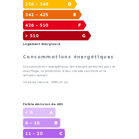
256 - 340
D
341 - 425
E
426 - 510
F
> 510
G
Logement énergivore
Consommations énergétiques
Consommations énergétiques (en énergie primaire) pour le
chauffage, la production d'eau chaude sanitaire et le
refroidissement.
Unité de mesure : kWh/m².an
Faible émission de GES
< 6
A
6 - 10
B
11 - 20
C