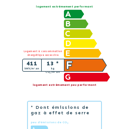
logement extrêmement performant
A
B
C
D
E
Logement à consommation
énergétique excessive
F
411
13 *
kWh/m².an
kg
CO
/m².an
2
G
logement extrêmement peu performant
* Dont émissions de
gaz à effet de serre
peu d'émissions de CO
2
A