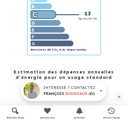
B
C
13
kg CO
/m².an
2
D
E
F
G
émissions de CO
très importantes
2
Estimation des dépenses annuelles
d'énergie pour un usage standard
INTÉRESSÉ ? CONTACTEZ
FRANÇOIS
DOUNIAUX
(EI)
1 200 €
1 660 €
entre
et
/ an *
Recherches
Annonces
Alertes
Historique