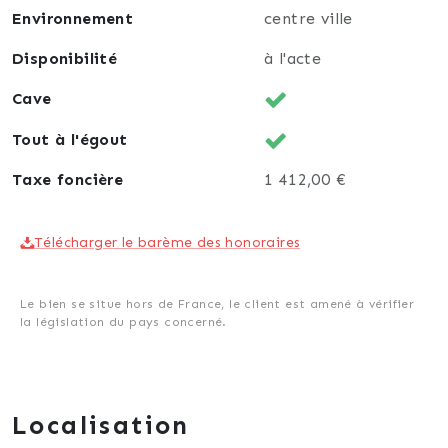
électriques au 1er étage.
Environnement
centre ville
Destinés aux investisseurs, ces 2 appartements sont
Disponibilité
à l'acte
actuellement loués pour un loyer mensuel total de
Cave
785€. Le local commercial est actuellement libre
d'occupation et peut se louer environ 600€/mois.
Tout à l'égout
Le potentiel locatif mensuelle total est d'environ
1385 €/mois, avec taux de rentabilité brut de 13,2%.
Taxe foncière
1 412,00 €
Télécharger le barème des honoraires
Le bien se situe hors de France, le client est amené à vérifier
la législation du pays concerné.
Localisation