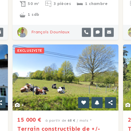
50 m²
3 pièces
1 chambre
1 sdb
François Douniaux
EXCLUSIVITÉ
4
15 000 €
2
à partir de
68 €
/ mois *
Terrain constructible de +/-
T