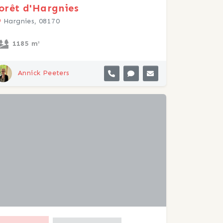
orêt d'Hargnies
Hargnies, 08170
1185 m²
Annick Peeters