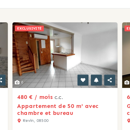
EXCLUSIVITÉ
E
6
480 € / mois
6
C.C.
Appartement de 50 m² avec
G
chambre et bureau
c
Revin, 08500