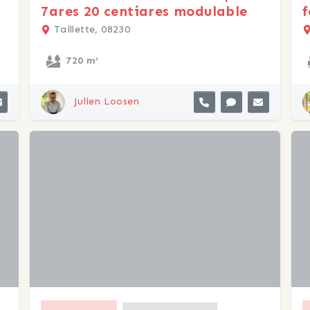
7ares 20 centiares modulable
f
Taillette, 08230
720 m²
Julien Loosen