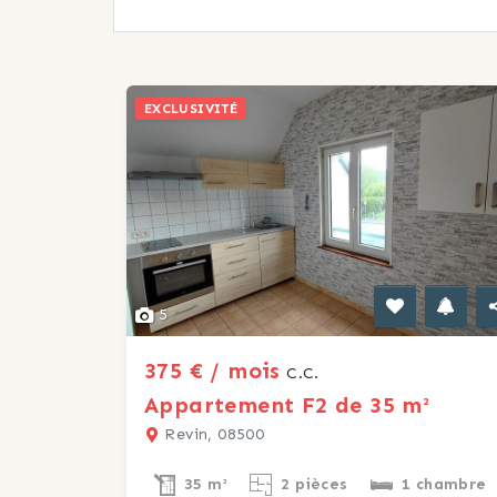
EXCLUSIVITÉ
5
375 € / mois
C.C.
Appartement F2 de 35 m²
Revin, 08500
35 m²
2 pièces
1 chambre