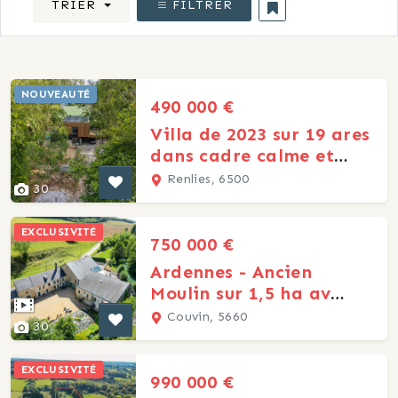
TRIER
FILTRER
NOUVEAUTÉ
490 000 €
Villa de 2023 sur 19 ares
dans cadre calme et
boisé à 5' des Lacs
Renlies, 6500
30
EXCLUSIVITÉ
750 000 €
Ardennes - Ancien
Moulin sur 1,5 ha av
salle de mariage
Couvin, 5660
30
EXCLUSIVITÉ
990 000 €