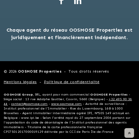
Chaque agent du réseau OOSMOSE Properties est
juridiquement et financièrement indépendant.
© 2026
OOSMOSE Properties
Tous droits réservés
Mentions légales
Politique de confidentialité
OOSMOSE Group
, SRL, ayant pour nom commercial
OOSMOSE Properties
-
Siège social : 13 rue Adolphe Gouttier, Couvin, 5660 (Belgique) -
+32 495 90 36
44
-
contact@oosmose.com
-
www.oosmose.com
- Autorité de surveillance :
Institut professionnel de l'Immobilier - Rue du Luxembourg, 16B à 1000
Bruxelles - Agent immobilier intermédiaire agréé IPI, N°505 149 octroyé en
Belgique - www.ipi.be - Selon l'arrêté royal du 27 septembre 2006 portant sur
l'approbation du code de déontologie de l'Institut professionnel des agents
immobiliers - Titulaire de la carte professionnelle française
CPI75012017000019129 délivrée par la CCI de Paris Île-de-France